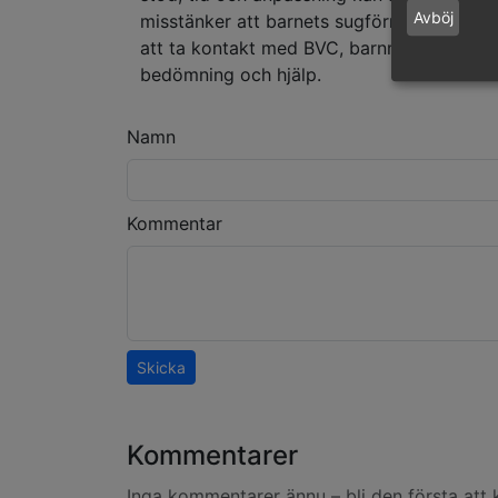
Avböj
misstänker att barnets sugförmåga påverk
att ta kontakt med BVC, barnmorska eller
bedömning och hjälp.
Namn
Kommentar
Skicka
Kommentarer
Inga kommentarer ännu – bli den första att