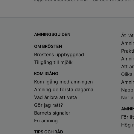
AMNINGSGUIDEN
Ät rät
Amni
OM BRÖSTEN
Prakt
Bröstens uppbyggnad
Amnin
Tillgång till mjölk
Att a
KOM IGÅNG
Olika
Kom igång med amningen
Amni
Amning de första dagarna
Napp
Vad är bra att veta
När a
Gör jag rätt?
AMNI
Barnets signaler
För li
Fri amning
Hög m
TIPS OCH RÅD