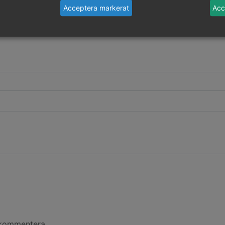
Acceptera markerat
Acc
ar amningen är det viktigt
 amningsmottagning för
 kommentera.