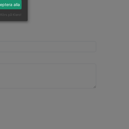
eptera alla
Körs på Klaro!