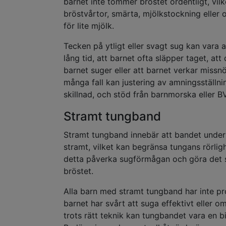
barnet inte tömmer bröstet ordentligt, vilke
bröstvårtor, smärta, mjölkstockning eller or
för lite mjölk.
Tecken på ytligt eller svagt sug kan vara
lång tid, att barnet ofta släpper taget, att
barnet suger eller att barnet verkar missnöj
många fall kan justering av amningsställni
skillnad, och stöd från barnmorska eller BVC
Stramt tungband
Stramt tungband innebär att bandet under 
stramt, vilket kan begränsa tungans rörlig
detta påverka sugförmågan och göra det s
bröstet.
Alla barn med stramt tungband har inte 
barnet har svårt att suga effektivt eller
trots rätt teknik kan tungbandet vara en 