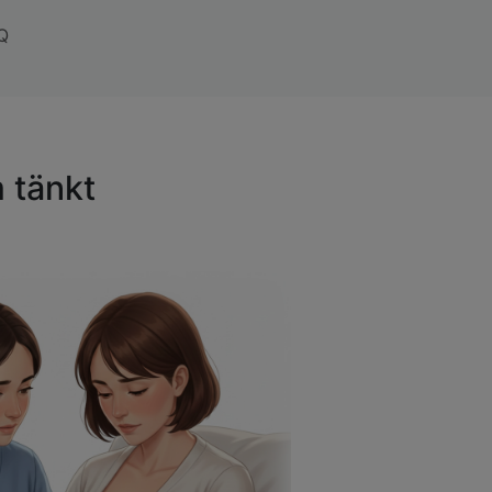
Q
 tänkt