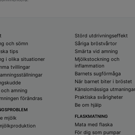
t
Störd utdrivningseffekt
ng och sömn
Såriga bröstvårtor
iska tips
Smärta vid amning
g i olika situationer
Mjölkstockning och
inflammation
mma tvillingar
Barnets sugförmåga
 amningsställningar
När barnet biter i bröstet
ngskudde
Känslomässiga utmaninga
 och amning
Praktiska svårigheter
mningen förändras
Be om hjälp
NGSPROBLEM
FLASKMATNING
te mjölk
Mata med flaska
jölkproduktion
För dig som pumpar