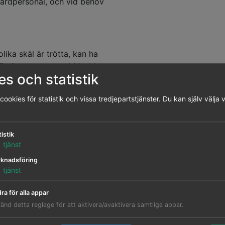
årdpersonal, och vid behov
lika skäl är trötta, kan ha
. De kan somna snabbt vid
s och statistik
t att koordinera sug,
ookies för statistik och vissa tredjepartstjänster. Du kan själv välja v
npassas, till exempel
, extra stöd i
g. Med tid och mognad
tistik
1
tjänst
erioden kan både barnet
knadsföring
1
tjänst
ra för alla appar
gförmåga är vanliga och
änd detta reglage för att aktivera/avaktivera samtliga appar.
förmåga att amma. Med rätt
ta fungera bättre. Om du