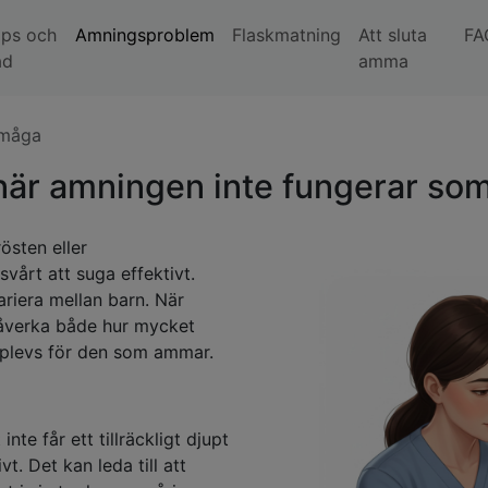
ips och
Amningsproblem
Flaskmatning
Att sluta
FA
åd
amma
rmåga
när amningen inte fungerar som
östen eller
vårt att suga effektivt.
riera mellan barn. När
påverka både hur mycket
pplevs för den som ammar.
inte får ett tillräckligt djupt
t. Det kan leda till att