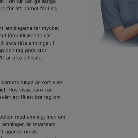
t i sin tur kan ge såriga
o för att barnet får i sig
 att amningarna tar mycket
 det låter klickande när
t trots täta amningar. I
ng och tag göra stor
 är ofta till hjälp.
barnets tunga är kort eller
het. Hos vissa barn kan
vårt att få ett bra tag om
problem med amning, men om
 om amningen är smärtsam
bidragande orsak.