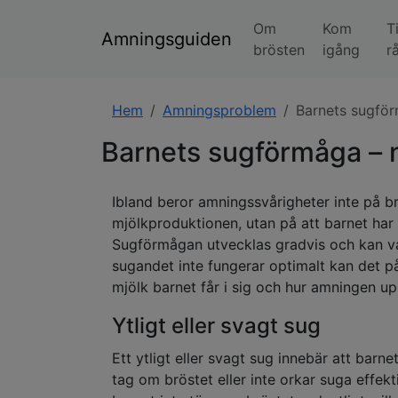
Om
Kom
T
Amningsguiden
brösten
igång
r
Hem
Amningsproblem
Barnets sugfö
Barnets sugförmåga – 
Ibland beror amningssvårigheter inte på br
mjölkproduktionen, utan på att barnet har s
Sugförmågan utvecklas gradvis och kan va
sugandet inte fungerar optimalt kan det 
mjölk barnet får i sig och hur amningen u
Ytligt eller svagt sug
Ett ytligt eller svagt sug innebär att barnet 
tag om bröstet eller inte orkar suga effektiv