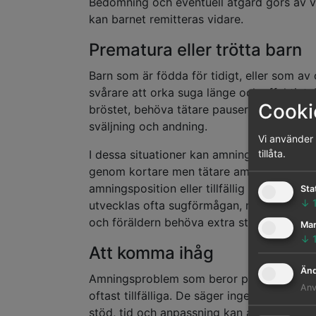
Bedömning och eventuell åtgärd görs av v
kan barnet remitteras vidare.
Prematura eller trötta barn
Barn som är födda för tidigt, eller som av o
svårare att orka suga länge och effektivt
Cookie
bröstet, behöva tätare pauser eller ha svår
sväljning och andning.
Vi använder c
I dessa situationer kan amningen behöva a
tillåta.
genom kortare men tätare amningstillfällen
amningsposition eller tillfällig tillmatnin
Sta
↓
utvecklas ofta sugförmågan, men under p
och föräldern behöva extra stöd.
Mar
↓
Att komma ihåg
Änd
Amningsproblem som beror på barnets su
Anv
oftast tillfälliga. De säger inget om din 
stöd, tid och anpassning kan amningen of